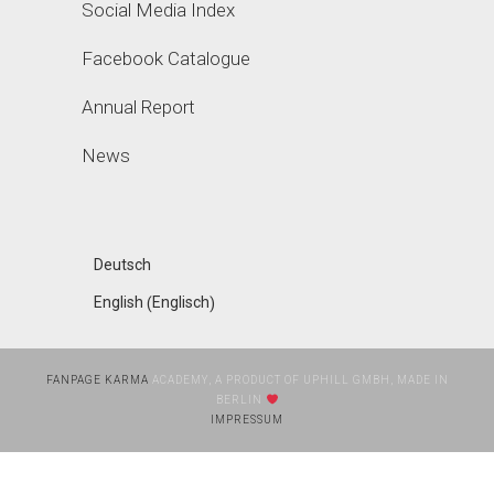
Social Media Index
Facebook Catalogue
Annual Report
News
Deutsch
Englisch
English
(
)
FANPAGE KARMA
ACADEMY, A PRODUCT OF UPHILL GMBH, MADE IN
BERLIN
IMPRESSUM