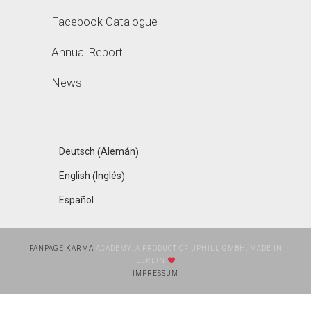
Facebook Catalogue
Annual Report
News
Alemán
Deutsch
(
)
Inglés
English
(
)
Español
FANPAGE KARMA
ACADEMY, A PRODUCT OF UPHILL GMBH, MADE IN
BERLIN
IMPRESSUM