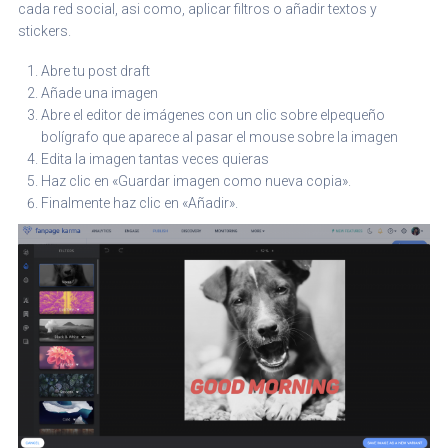
cada red social, asi como, aplicar filtros o añadir textos y
stickers.
Abre tu post draft
Añade una imagen
Abre el editor de imágenes con un clic sobre elpequeño
bolígrafo que aparece al pasar el mouse sobre la imagen
Edita la imagen tantas veces quieras
Haz clic en «Guardar imagen como nueva copia».
Finalmente haz clic en «Añadir».