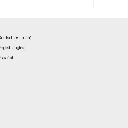
Alemán
Deutsch
(
)
Inglés
English
(
)
Español